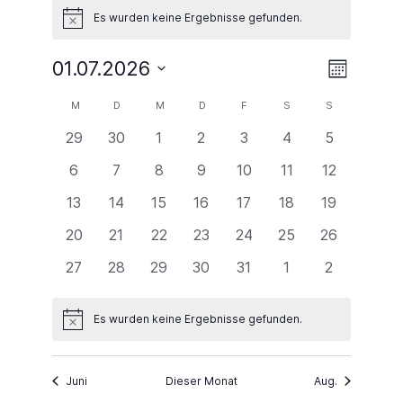
Es wurden keine Ergebnisse gefunden.
Hinweis
Ansichte
Veransta
01.07.2026
Monat
Ansichte
Navigati
Datum
Navigati
Kalender
M
MONTAG
D
DIENSTAG
M
MITTWOCH
D
DONNERSTAG
F
FREITAG
S
SAMSTAG
S
SONNTAG
wählen.
von
0
0
0
0
0
0
0
29
30
1
2
3
4
5
Veranstaltungen
Veranstaltungen
Veranstaltungen
Veranstaltungen
Veranstaltungen
Veranstaltungen
Veranstaltungen
Veranstalt
0
0
0
0
0
0
0
6
7
8
9
10
11
12
Veranstaltungen
Veranstaltungen
Veranstaltungen
Veranstaltungen
Veranstaltungen
Veranstaltungen
Veranstaltu
0
0
0
0
0
0
0
13
14
15
16
17
18
19
Veranstaltungen
Veranstaltungen
Veranstaltungen
Veranstaltungen
Veranstaltungen
Veranstaltungen
Veranstaltu
0
0
0
0
0
0
0
20
21
22
23
24
25
26
Veranstaltungen
Veranstaltungen
Veranstaltungen
Veranstaltungen
Veranstaltungen
Veranstaltungen
Veranstaltu
0
0
0
0
0
0
0
27
28
29
30
31
1
2
Veranstaltungen
Veranstaltungen
Veranstaltungen
Veranstaltungen
Veranstaltungen
Veranstaltungen
Veranstalt
Es wurden keine Ergebnisse gefunden.
Hinweis
Juni
Dieser Monat
Aug.