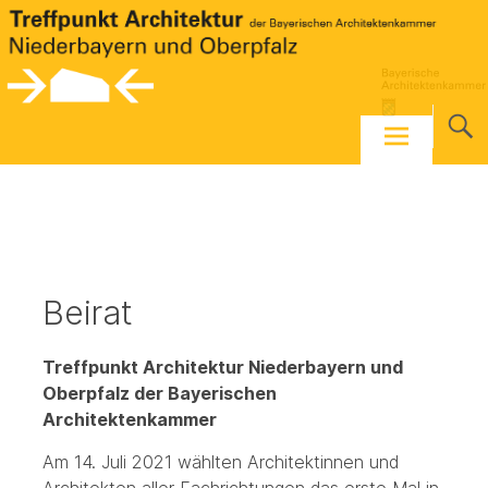
Skip
to
content
Beirat
Treffpunkt Architektur Niederbayern und
Oberpfalz der Bayerischen
Architektenkammer
Am 14. Juli 2021 wählten Architektinnen und
Architekten aller Fachrichtungen das erste Mal in