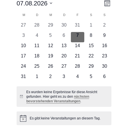
Ansichten
Veransta
07.08.2026
Monat
Ansichte
Navigatio
Datum
Navigati
Kalender
M
MONTAG
D
DIENSTAG
M
MITTWOCH
D
DONNERSTAG
F
FREITAG
S
SAMSTAG
S
SONNTAG
wählen.
von
0
0
0
0
0
0
0
27
28
29
30
31
1
2
Veranstaltungen
Veranstaltungen
Veranstaltungen
Veranstaltungen
Veranstaltungen
Veranstaltungen
Veranstaltungen
Veranstaltu
0
0
0
0
0
0
0
3
4
5
6
7
8
9
Veranstaltungen
Veranstaltungen
Veranstaltungen
Veranstaltungen
Veranstaltungen
Veranstaltungen
Veranstaltu
0
0
0
0
0
0
0
10
11
12
13
14
15
16
Veranstaltungen
Veranstaltungen
Veranstaltungen
Veranstaltungen
Veranstaltungen
Veranstaltungen
Veranstaltu
0
0
0
0
0
0
0
17
18
19
20
21
22
23
Veranstaltungen
Veranstaltungen
Veranstaltungen
Veranstaltungen
Veranstaltungen
Veranstaltungen
Veranstaltu
0
0
0
0
0
0
0
24
25
26
27
28
29
30
Veranstaltungen
Veranstaltungen
Veranstaltungen
Veranstaltungen
Veranstaltungen
Veranstaltungen
Veranstaltu
0
0
0
0
0
0
0
31
1
2
3
4
5
6
Veranstaltungen
Veranstaltungen
Veranstaltungen
Veranstaltungen
Veranstaltungen
Veranstaltungen
Veranstaltu
Es wurden keine Ergebnisse für diese Ansicht
gefunden. Hier geht es zu den
nächsten
Hinweis
bevorstehenden Veranstaltungen
.
Es gibt keine Veranstaltungen an diesem Tag.
Hinweis