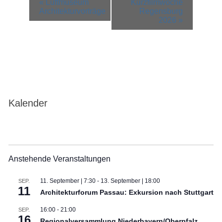
«
Luftmuseum
Kurzfilmwoche
Navigation
Architekturvorträge
Regensburg
2026
»
Kalender
Anstehende Veranstaltungen
11. September | 7:30
-
13. September | 18:00
SEP.
11
Architekturforum Passau: Exkursion nach Stuttgart
16:00
-
21:00
SEP.
16
Regionalversammlung Niederbayern/Oberpfalz