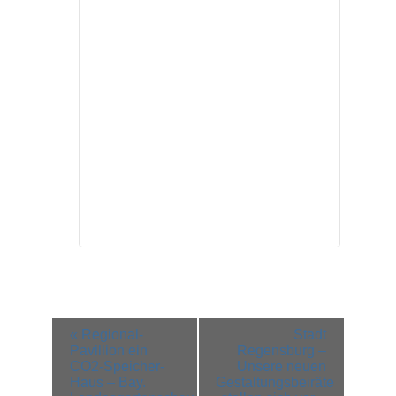
Veranstaltung-
«
Regional-
Stadt
Navigation
Pavillion ein
Regensburg –
CO2-Speicher-
Unsere neuen
Haus – Bay.
Gestaltungsbeiräte