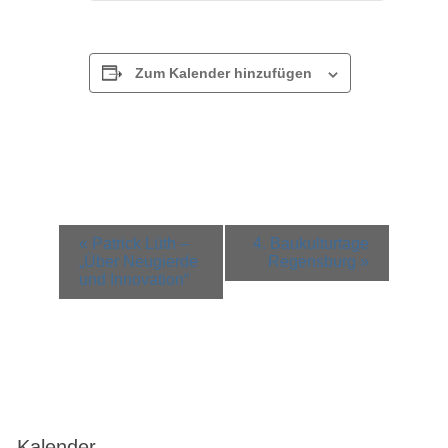
Zum Kalender hinzufügen
Veranstaltung-
«
Patrick Lüth –
4. Baukulturtage
Navigation
„Über Neugierde
Regensburg
»
und Innovation“
Kalender