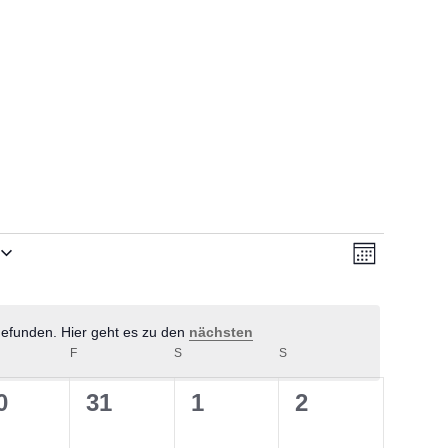
Ansichten-
Veranstalt
Monat
Ansichten
Navigation
Navigatio
gefunden. Hier geht es zu den
nächsten
Hinweis
NERSTAG
F
FREITAG
S
SAMSTAG
S
SONNTAG
0
0
0
0
31
1
2
ungen,
eranstaltungen,
Veranstaltungen,
Veranstaltungen,
Veranstaltun