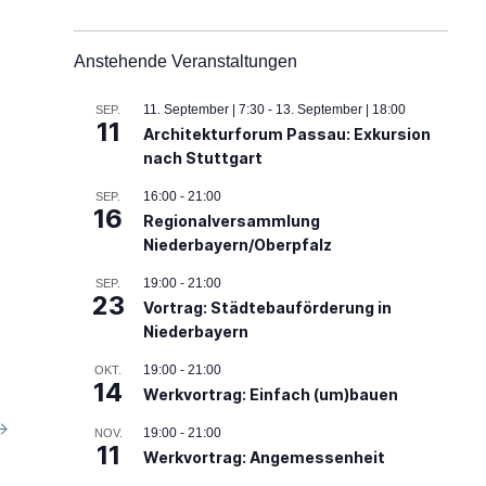
Anstehende Veranstaltungen
11. September | 7:30
-
13. September | 18:00
SEP.
11
Architekturforum Passau: Exkursion
nach Stuttgart
16:00
-
21:00
SEP.
16
Regionalversammlung
Niederbayern/Oberpfalz
19:00
-
21:00
SEP.
23
Vortrag: Städtebauförderung in
Niederbayern
19:00
-
21:00
OKT.
14
Werkvortrag: Einfach (um)bauen
→
19:00
-
21:00
NOV.
11
Werkvortrag: Angemessenheit