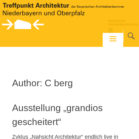
Skip
to
content
Author:
C berg
Ausstellung „grandios
gescheitert“
Zyklus „Nahsicht Architektur“ endlich live in