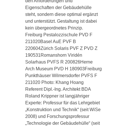
den Anforderungen und
Eigenschaften der Gebäudehülle
steht, sondern diese optimal ergänzt
und unterstützt. Gestaltung ist dabei
kein übergeordnetes Prinzip.
Freiburg Pestalozzischule PVD F
211020Basel AuE PVF B
220604Zürich Solaris PVF Z PVD Z
190531Romanshorn Viridén
Solarhaus PVFS R 200826Herne
Arch Museum PVD H 180903Freiburg
Punkthäuser Wilmersdorfer PVFS F
211020 Photo: Khang Hoang
Referent Dipl.-Ing. Architekt BDA
Roland Krippner ist langjähriger
Experte: Professur für das Lehrgebiet
„Konstruktion und Technik“ (seit WiSe
2008) und Forschungsprofessur
„Technologie der Gebäudehülle“ (seit