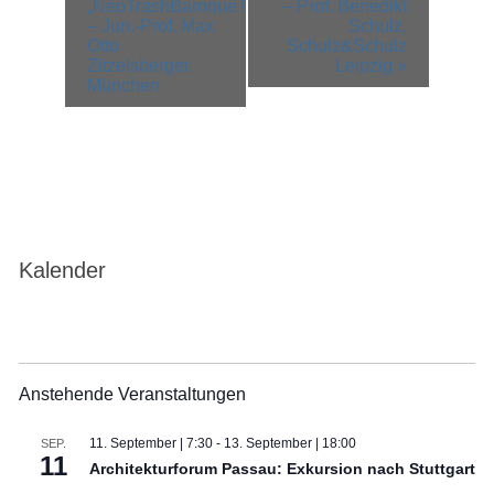
Navigation
„NeoTrashBaroqueToGo“
– Prof. Benedikt
– Jun.-Prof. Max
Schulz,
Otto
Schulz&Schulz
Zitzelsberger,
Leipzig
»
München
Kalender
Anstehende Veranstaltungen
11. September | 7:30
-
13. September | 18:00
SEP.
11
Architekturforum Passau: Exkursion nach Stuttgart