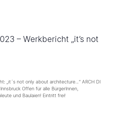
23 – Werkbericht „it’s not
t: „it´s not only about architecture…“ ARCH DI
nsbruck Offen für alle BürgerInnen,
eute und Baulaien! Eintritt frei!