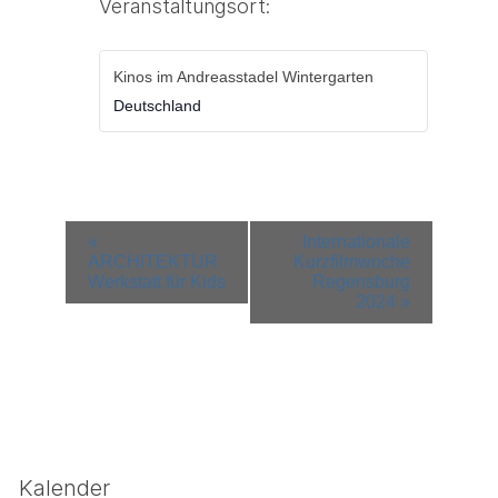
Veranstaltungsort:
Kinos im Andreasstadel Wintergarten
Deutschland
Veranstaltung-
«
Internationale
Navigation
ARCHITEKTUR
Kurzfilmwoche
Werkstatt für Kids
Regensburg
2024
»
Kalender