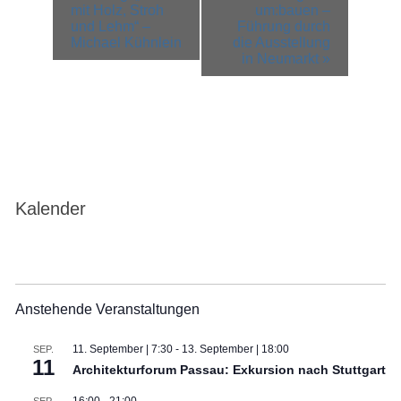
Navigation
mit Holz, Stroh
um:bauen –
und Lehm“ –
Führung durch
Michael Kühnlein
die Ausstellung
in Neumarkt
»
Kalender
Anstehende Veranstaltungen
11. September | 7:30
-
13. September | 18:00
SEP.
11
Architekturforum Passau: Exkursion nach Stuttgart
16:00
-
21:00
SEP.