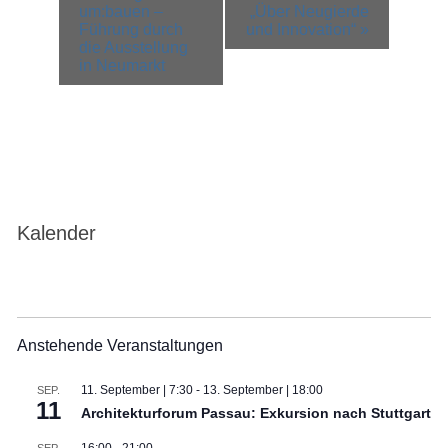
Navigation
um:bauen –
„Über Neugierde
Führung durch
und Innovation“
»
die Ausstellung
in Neumarkt
Kalender
Anstehende Veranstaltungen
11. September | 7:30
-
13. September | 18:00
SEP.
11
Architekturforum Passau: Exkursion nach Stuttgart
16:00
-
21:00
SEP.