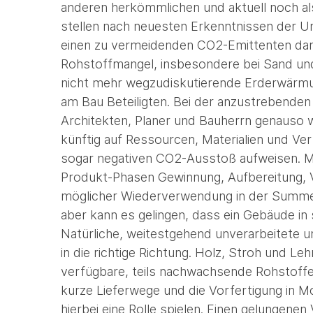
anderen herkömmlichen und aktuell noch al
stellen nach neuesten Erkenntnissen der U
einen zu vermeidenden CO2-Emittenten dar
Rohstoffmangel, insbesondere bei Sand und 
nicht mehr wegzudiskutierende Erderwärmu
am Bau Beteiligten. Bei der anzustrebende
Architekten, Planer und Bauherrn genauso w
künftig auf Ressourcen, Materialien und Ver
sogar negativen CO2-Ausstoß aufweisen. Mat
Produkt-Phasen Gewinnung, Aufbereitung, 
möglicher Wiederverwendung in der Summe 
aber kann es gelingen, dass ein Gebäude in
Natürliche, weitestgehend unverarbeitete
in die richtige Richtung. Holz, Stroh und L
verfügbare, teils nachwachsende Rohstoffe d
kurze Lieferwege und die Vorfertigung in M
hierbei eine Rolle spielen. Einen gelungene