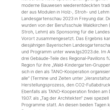
moderne Bauwesen wiederentdeckten traditi
der aus Modulen in Holz-, Stroh- und Lehm 
Landesgartenschau 2023 in Freyung dar. Die
wurden von der Berufsschule Waldkirchen (H
Stroh, Lehm) als Sponsoring für die Lande
Vorort zusammengesetzt. Das Ergebnis kan
diesjährigen Bayerischen Landesgartensch
und Programm unter www.lgs2023.de. Im A
drei Gebäude-Teile des Regional-Pavillons 
Region für ihre „Wald-Kindergarten-Gruppen
sich in den als TANO-Kooperation organisi
alle“ (Termine und Zeiten unter „Veranstalt
Herstellungsprozess, den CO2-Fußabdruck 
Ebenfalls als TANO-Kooperation finden am 
19.07. als „Tag der Architekten“ zwei spezie
Programme statt. An diesen beiden Tagen k