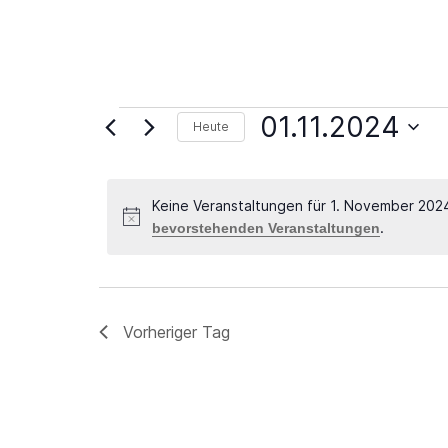
Veranstaltungen
01.11.2024
Heute
für
Datum
1.
wählen.
Keine Veranstaltungen für 1. November 202
November
.
bevorstehenden Veranstaltungen
2024
Vorheriger Tag