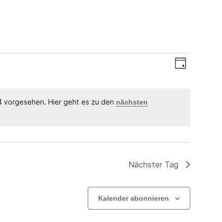
Ansichten-
Veranstal
Tag
Ansichten
Navigation
Navigatio
4 vorgesehen. Hier geht es zu den
nächsten
Hinweis
Nächster Tag
Kalender abonnieren