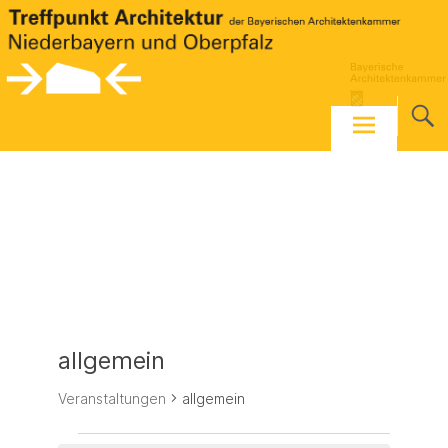
Skip
to
content
allgemein
Veranstaltungen
allgemein
Veranstaltungen