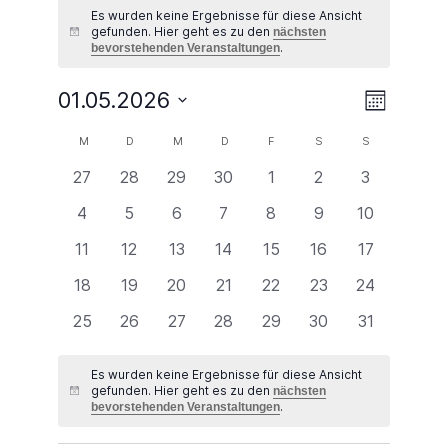
Es wurden keine Ergebnisse für diese Ansicht
gefunden. Hier geht es zu den
nächsten
Hinweis
.
bevorstehenden Veranstaltungen
Ansichte
Veransta
01.05.2026
Monat
Ansichte
Navigati
Datum
Navigati
Kalender
M
MONTAG
D
DIENSTAG
M
MITTWOCH
D
DONNERSTAG
F
FREITAG
S
SAMSTAG
S
SONNTAG
wählen.
von
0
0
0
0
0
0
0
27
28
29
30
1
2
3
Veranstaltungen
Veranstaltungen
Veranstaltungen
Veranstaltungen
Veranstaltungen
Veranstaltungen
Veranstaltungen
Veranstalt
0
0
0
0
0
0
0
4
5
6
7
8
9
10
Veranstaltungen
Veranstaltungen
Veranstaltungen
Veranstaltungen
Veranstaltungen
Veranstaltungen
Veranstaltu
0
0
0
0
0
0
0
11
12
13
14
15
16
17
Veranstaltungen
Veranstaltungen
Veranstaltungen
Veranstaltungen
Veranstaltungen
Veranstaltungen
Veranstaltu
0
0
0
0
0
0
0
18
19
20
21
22
23
24
Veranstaltungen
Veranstaltungen
Veranstaltungen
Veranstaltungen
Veranstaltungen
Veranstaltungen
Veranstaltu
0
0
0
0
0
0
0
25
26
27
28
29
30
31
Veranstaltungen
Veranstaltungen
Veranstaltungen
Veranstaltungen
Veranstaltungen
Veranstaltungen
Veranstaltu
Es wurden keine Ergebnisse für diese Ansicht
gefunden. Hier geht es zu den
nächsten
Hinweis
.
bevorstehenden Veranstaltungen