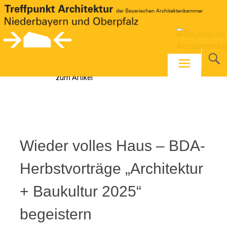
Skip
to
content
zum Artikel
Foto: Helga Zeilberger
Wieder volles Haus – BDA-
Herbstvorträge „Architektur
+ Baukultur 2025“
begeistern